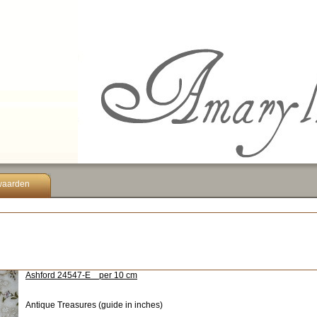
waarden
Ashford 24547-E per 10 cm
Antique Treasures (guide in inches)