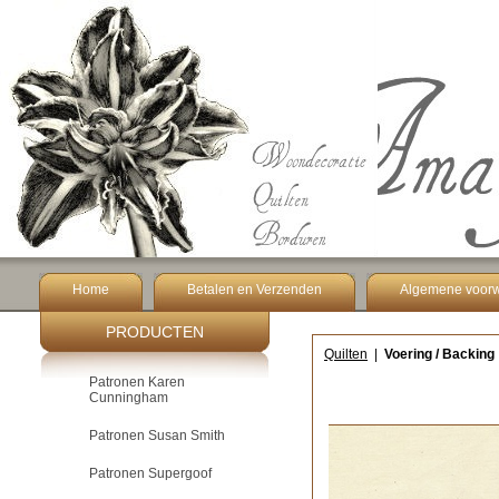
Home
Betalen en Verzenden
Algemene voor
PRODUCTEN
Quilten
|
Voering / Backing
Patronen Karen
Cunningham
Patronen Susan Smith
Patronen Supergoof