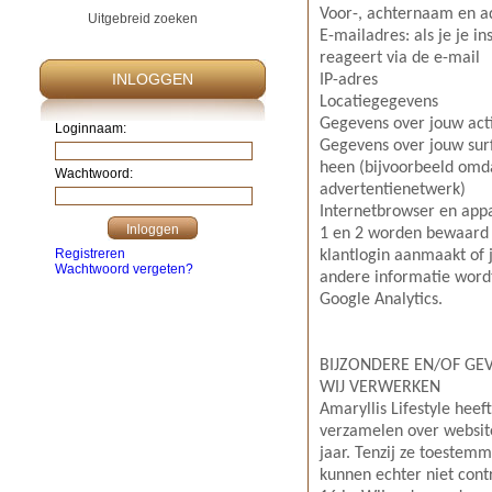
Voor-, achternaam en ad
Uitgebreid zoeken
E-mailadres: als je je in
reageert via de e-mail
INLOGGEN
IP-adres
Locatiegegevens
Gegevens over jouw acti
Loginnaam:
Gegevens over jouw surf
heen (bijvoorbeeld omda
Wachtwoord:
advertentienetwerk)
Internetbrowser en app
1 en 2 worden bewaard a
Registreren
klantlogin aanmaakt of j
Wachtwoord vergeten?
andere informatie word
Google Analytics.
BIJZONDERE EN/OF GE
WIJ VERWERKEN
Amaryllis Lifestyle heef
verzamelen over website
jaar. Tenzij ze toestem
kunnen echter niet cont