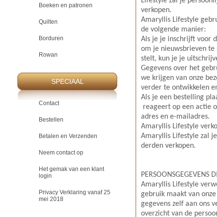
Lifestyle zal je persoon
Boeken en patronen
verkopen.
Amaryllis Lifestyle geb
Quilten
de volgende manier:
Borduren
Als je je inschrijft voor
om je nieuwsbrieven te st
Rowan
stelt, kun je je uitschri
Gegevens over het gebru
we krijgen van onze bez
SPECIAAL
verder te ontwikkelen e
Als je een bestelling pl
Contact
reageert op een actie o
adres en e-mailadres.
Bestellen
Amaryllis Lifestyle verk
Amaryllis Lifestyle zal 
Betalen en Verzenden
derden verkopen.
Neem contact op
Het gemak van een klant
PERSOONSGEGEVENS D
login
Amaryllis Lifestyle ver
Privacy Verklaring vanaf 25
gebruik maakt van onze
mei 2018
gegevens zelf aan ons ve
overzicht van de persoo