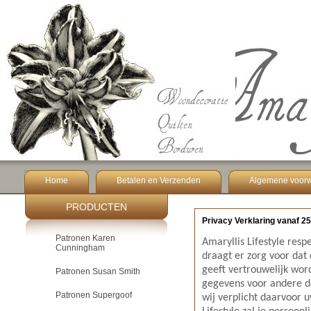
Home
Betalen en Verzenden
Algemene voor
PRODUCTEN
Privacy Verklaring vanaf 2
Patronen Karen
Amaryllis Lifestyle resp
Cunningham
draagt er zorg voor dat 
geeft vertrouwelijk wor
Patronen Susan Smith
gegevens voor andere do
Patronen Supergoof
wij verplicht daarvoor 