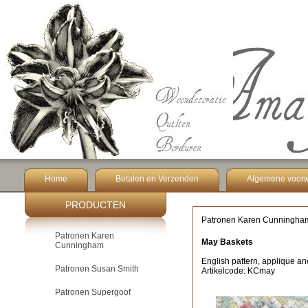
Home
Betalen en Verzenden
Algemene voor
PRODUCTEN
Patronen Karen Cunningha
Patronen Karen
May Baskets
Cunningham
English pattern, applique an
Patronen Susan Smith
Artikelcode: KCmay
Patronen Supergoof