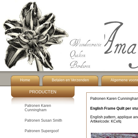
Home
Betalen en Verzenden
Algemene voor
PRODUCTEN
Patronen Karen Cunningha
Patronen Karen
English Frame Quilt per st
Cunningham
English pattern, applique an
Patronen Susan Smith
Artikelcode: KCefq
Patronen Supergoof