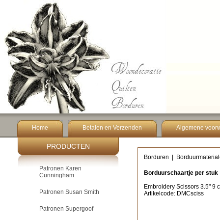
Home
Betalen en Verzenden
Algemene voor
PRODUCTEN
Borduren
|
Borduurmateria
Patronen Karen
Borduurschaartje per stuk
Cunningham
Embroidery Scissors 3.5" 9 
Patronen Susan Smith
Artikelcode: DMCsciss
Patronen Supergoof