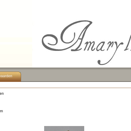
waarden
len
cm