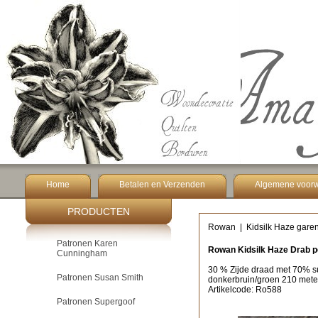
Home
Betalen en Verzenden
Algemene voor
PRODUCTEN
Rowan
|
Kidsilk Haze gare
Patronen Karen
Rowan Kidsilk Haze Drab p
Cunningham
30 % Zijde draad met 70% su
Patronen Susan Smith
donkerbruin/groen 210 mete
Artikelcode: Ro588
Patronen Supergoof